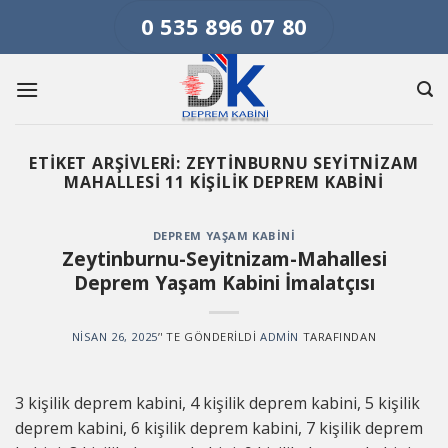
Skip
0 535 896 07 80
to
content
ETIKET ARŞIVLERI:
ZEYTINBURNU SEYITNIZAM
MAHALLESI 11 KIŞILIK DEPREM KABINI
DEPREM YAŞAM KABINI
Zeytinburnu-Seyitnizam-Mahallesi
Deprem Yaşam Kabini İmalatçısı
NISAN 26, 2025
’' TE GÖNDERILDI
ADMIN
TARAFINDAN
3 kişilik deprem kabini, 4 kişilik deprem kabini, 5 kişilik
deprem kabini, 6 kişilik deprem kabini, 7 kişilik deprem