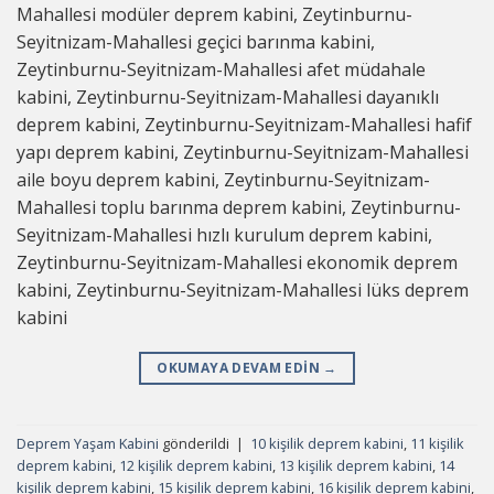
Mahallesi modüler deprem kabini, Zeytinburnu-
Seyitnizam-Mahallesi geçici barınma kabini,
Zeytinburnu-Seyitnizam-Mahallesi afet müdahale
kabini, Zeytinburnu-Seyitnizam-Mahallesi dayanıklı
deprem kabini, Zeytinburnu-Seyitnizam-Mahallesi hafif
yapı deprem kabini, Zeytinburnu-Seyitnizam-Mahallesi
aile boyu deprem kabini, Zeytinburnu-Seyitnizam-
Mahallesi toplu barınma deprem kabini, Zeytinburnu-
Seyitnizam-Mahallesi hızlı kurulum deprem kabini,
Zeytinburnu-Seyitnizam-Mahallesi ekonomik deprem
kabini, Zeytinburnu-Seyitnizam-Mahallesi lüks deprem
kabini
OKUMAYA DEVAM EDIN
→
Deprem Yaşam Kabini
gönderildi
|
10 kişilik deprem kabini
,
11 kişilik
deprem kabini
,
12 kişilik deprem kabini
,
13 kişilik deprem kabini
,
14
kişilik deprem kabini
,
15 kişilik deprem kabini
,
16 kişilik deprem kabini
,