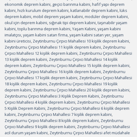
ekonomik deprem kabini
,
geçici barınma kabini
,
hafif yapı deprem
kabini
,
hızlı kurulum deprem kabini
,
katlanabilir deprem kabini
,
lüks
deprem kabini
,
mobil deprem yaşam kabini
,
modüler deprem kabini
,
okul için deprem kabini
,
sığınak tipi deprem kabini
,
taşınabilir yaşam
kabini
,
toplu barınma deprem kabini
,
Yaşam Kabini
,
yaşam kabini
imalatçısı
,
yaşam kabini satan firma
,
yaşam kabini satan yer
,
yaşam
kabini üreticisi
,
Zeytinburnu Çırpıcı Mahallesi 10 kişilik deprem kabini
,
Zeytinburnu Çırpıcı Mahallesi 11 kişilik deprem kabini
,
Zeytinburnu
Çırpıcı Mahallesi 12 kişilik deprem kabini
,
Zeytinburnu Çırpıcı Mahallesi
13 kişilik deprem kabini
,
Zeytinburnu Çırpıcı Mahallesi 14 kişilik
deprem kabini
,
Zeytinburnu Çırpıcı Mahallesi 15 kişilik deprem kabini
,
Zeytinburnu Çırpıcı Mahallesi 16 kişilik deprem kabini
,
Zeytinburnu
Çırpıcı Mahallesi 17 kişilik deprem kabini
,
Zeytinburnu Çırpıcı Mahallesi
18 kişilik deprem kabini
,
Zeytinburnu Çırpıcı Mahallesi 19 kişilik
deprem kabini
,
Zeytinburnu Çırpıcı Mahallesi 20 kişilik deprem kabini
,
Zeytinburnu Çırpıcı Mahallesi 3 Kişilik Deprem Kabini
,
Zeytinburnu
Çırpıcı Mahallesi 4 kişilik deprem kabini
,
Zeytinburnu Çırpıcı Mahallesi
5 Kişilik Deprem Kabini
,
Zeytinburnu Çırpıcı Mahallesi 6 kişilik deprem
kabini
,
Zeytinburnu Çırpıcı Mahallesi 7 kişilik deprem kabini
,
Zeytinburnu Çırpıcı Mahallesi 8 kişilik deprem kabini
,
Zeytinburnu
Çırpıcı Mahallesi 9 kişilik deprem kabini
,
Zeytinburnu Çırpıcı Mahallesi
acil durum yaşam kabini
,
Zeytinburnu Çırpıcı Mahallesi afet müdahale