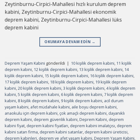
Zeytinburnu-Cirpici-Mahallesi hızlı kurulum deprem
kabini, Zeytinburnu-Cirpici-Mahallesi ekonomik
deprem kabini, Zeytinburnu-Cirpici-Mahallesi lüks
deprem kabini
OKUMAYA DEVAM EDIN
→
Deprem Yaşam Kabini
gönderildi
|
10 kişilik deprem kabini
,
11 kişilik
deprem kabini
,
12 kişilik deprem kabini
,
13 kişilik deprem kabini
,
14
kişilik deprem kabini
,
15 kişilik deprem kabini
,
16 kişilik deprem kabini
,
17 kişilik deprem kabini
,
18 kişilik deprem kabini
,
19 kişilik deprem
kabini
,
20 kişilik deprem kabini
,
3 kişilik deprem kabini
,
4 kişilik deprem
kabini
,
5 kişilik deprem kabini
,
6 kişilik deprem kabini
,
7 kişilik deprem
kabini
,
8 kişilik deprem kabini
,
9 kişilik deprem kabini
,
acil durum
yaşam kabini
,
afet müdahale kabini
,
aile boyu deprem kabini
,
anaokulu için deprem kabini
,
çok amaçlı deprem kabini
,
dayanıklı
deprem kabini
,
deprem güvenlik kabini
,
Deprem Kabini
,
deprem
kabini fiyat
,
deprem kabini fiyatları
,
deprem kabini imalatçısı
,
deprem
kabini satan firma
,
deprem kabini satanlar
,
deprem kabini üreticisi
,
deprem kabinleri
,
deprem ve afet yaşam kabini
,
Deprem Yaşam Kabini
,