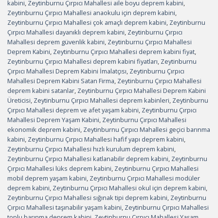
kabini
,
Zeytinburnu Çırpıcı Mahallesi aile boyu deprem kabini
,
Zeytinburnu Çırpıcı Mahallesi anaokulu için deprem kabini
,
Zeytinburnu Çırpıcı Mahallesi çok amaçlı deprem kabini
,
Zeytinburnu
Çırpıcı Mahallesi dayanıklı deprem kabini
,
Zeytinburnu Çırpıcı
Mahallesi deprem güvenlik kabini
,
Zeytinburnu Çırpıcı Mahallesi
Deprem Kabini
,
Zeytinburnu Çırpıcı Mahallesi deprem kabini fiyat
,
Zeytinburnu Çırpıcı Mahallesi deprem kabini fiyatları
,
Zeytinburnu
Çırpıcı Mahallesi Deprem Kabini İmalatçısı
,
Zeytinburnu Çırpıcı
Mahallesi Deprem Kabini Satan Firma
,
Zeytinburnu Çırpıcı Mahallesi
deprem kabini satanlar
,
Zeytinburnu Çırpıcı Mahallesi Deprem Kabini
Üreticisi
,
Zeytinburnu Çırpıcı Mahallesi deprem kabinleri
,
Zeytinburnu
Çırpıcı Mahallesi deprem ve afet yaşam kabini
,
Zeytinburnu Çırpıcı
Mahallesi Deprem Yaşam Kabini
,
Zeytinburnu Çırpıcı Mahallesi
ekonomik deprem kabini
,
Zeytinburnu Çırpıcı Mahallesi geçici barınma
kabini
,
Zeytinburnu Çırpıcı Mahallesi hafif yapı deprem kabini
,
Zeytinburnu Çırpıcı Mahallesi hızlı kurulum deprem kabini
,
Zeytinburnu Çırpıcı Mahallesi katlanabilir deprem kabini
,
Zeytinburnu
Çırpıcı Mahallesi lüks deprem kabini
,
Zeytinburnu Çırpıcı Mahallesi
mobil deprem yaşam kabini
,
Zeytinburnu Çırpıcı Mahallesi modüler
deprem kabini
,
Zeytinburnu Çırpıcı Mahallesi okul için deprem kabini
,
Zeytinburnu Çırpıcı Mahallesi sığınak tipi deprem kabini
,
Zeytinburnu
Çırpıcı Mahallesi taşınabilir yaşam kabini
,
Zeytinburnu Çırpıcı Mahallesi
toplu barınma deprem kabini
,
Zeytinburnu Çırpıcı Mahallesi Yaşam