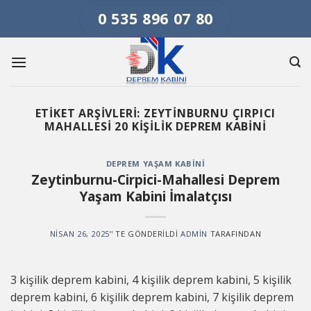
Skip
0 535 896 07 80
to
content
ETIKET ARŞIVLERI:
ZEYTINBURNU ÇIRPICI
MAHALLESI 20 KIŞILIK DEPREM KABINI
DEPREM YAŞAM KABINI
Zeytinburnu-Cirpici-Mahallesi Deprem
Yaşam Kabini İmalatçısı
NISAN 26, 2025
’' TE GÖNDERILDI
ADMIN
TARAFINDAN
3 kişilik deprem kabini, 4 kişilik deprem kabini, 5 kişilik
deprem kabini, 6 kişilik deprem kabini, 7 kişilik deprem