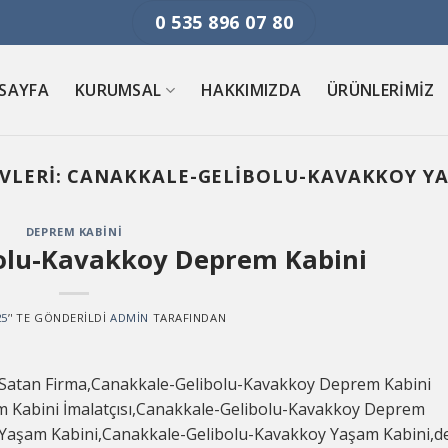
0 535 896 07 80
SAYFA
KURUMSAL
HAKKIMIZDA
ÜRÜNLERIMIZ
IVLERI:
CANAKKALE-GELIBOLU-KAVAKKOY YA
DEPREM KABINI
olu-Kavakkoy Deprem Kabini
25
’' TE GÖNDERILDI
ADMIN
TARAFINDAN
Satan Firma,Canakkale-Gelibolu-Kavakkoy Deprem Kabini
m Kabini İmalatçısı,Canakkale-Gelibolu-Kavakkoy Deprem
Yaşam Kabini,Canakkale-Gelibolu-Kavakkoy Yaşam Kabini,