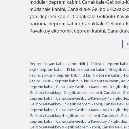
modüler deprem kabini, Canakkale-Gelibolu-K
müdahale kabini, Canakkale-Gelibolu-Kavakkoy
yapı deprem kabini, Canakkale-Gelibolu-Kava
barınma deprem kabini, Canakkale-Gelibolu-K
Kavakkoy ekonomik deprem kabini, Canakkale
Deprem Yaşam Kabini
gönderildi
|
10 kişilik deprem kabin
kişilik deprem kabini
,
15 kişilik deprem kabini
,
16 kişilik d
kabini
,
20 kişilik deprem kabini
,
3 kişilik deprem kabini
,
4 k
kabini
,
8 kişilik deprem kabini
,
9 kişilik deprem kabini
,
acil
deprem kabini
,
Canakkale-Gelibolu-Kavakkoy 10 kişilik de
Gelibolu-Kavakkoy 12 kişilik deprem kabini
,
Canakkale-Geli
deprem kabini
,
Canakkale-Gelibolu-Kavakkoy 15 kişilik de
Gelibolu-Kavakkoy 17 kişilik deprem kabini
,
Canakkale-Geli
deprem kabini
,
Canakkale-Gelibolu-Kavakkoy 20 kişilik de
Gelibolu-Kavakkoy 4 kişilik deprem kabini
,
Canakkale-Gelib
deprem kabini
,
Canakkale-Gelibolu-Kavakkoy 7 kişilik dep
Gelibolu-Kavakkoy 9 kişilik deprem kabini
,
Canakkale-Gelib