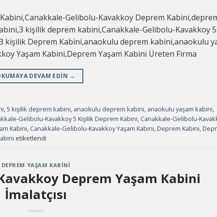
Kabini,Canakkale-Gelibolu-Kavakkoy Deprem Kabini,depre
bini,3 kişilik deprem kabini,Canakkale-Gelibolu-Kavakkoy 5 
3 kişilik Deprem Kabini,anaokulu deprem kabini,anaokulu 
akkoy Yaşam Kabini,Deprem Yaşam Kabini Üreten Firma
OKUMAYA DEVAM EDIN
→
ni
,
5 kişilik deprem kabini
,
anaokulu deprem kabini
,
anaokulu yaşam kabini
,
kkale-Gelibolu-Kavakkoy 5 Kişilik Deprem Kabini
,
Canakkale-Gelibolu-Kavak
am Kabini
,
Canakkale-Gelibolu-Kavakkoy Yaşam Kabini
,
Deprem Kabini
,
Dep
abini
etiketlendi
DEPREM YAŞAM KABINI
-Kavakkoy Deprem Yaşam Kabini
İmalatçısı