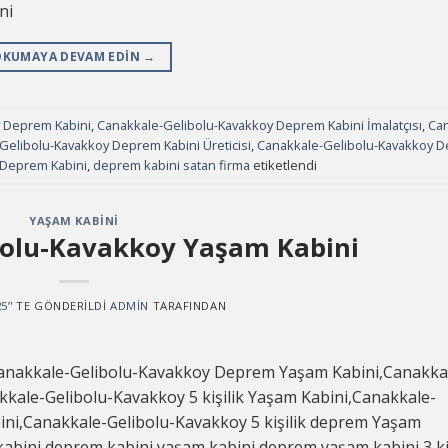
ni
OKUMAYA DEVAM EDIN
→
 Deprem Kabini
,
Canakkale-Gelibolu-Kavakkoy Deprem Kabini İmalatçısı
,
Can
Gelibolu-Kavakkoy Deprem Kabini Üreticisi
,
Canakkale-Gelibolu-Kavakkoy 
Deprem Kabini
,
deprem kabini satan firma
etiketlendi
YAŞAM KABINI
bolu-Kavakkoy Yaşam Kabini
25
’' TE GÖNDERILDI
ADMIN
TARAFINDAN
anakkale-Gelibolu-Kavakkoy Deprem Yaşam Kabini,Canakka
kkale-Gelibolu-Kavakkoy 5 kişilik Yaşam Kabini,Canakkale-
ini,Canakkale-Gelibolu-Kavakkoy 5 kişilik deprem Yaşam
bini,deprem kabini,yaşam kabini,deprem yaşam kabini,3 kiş