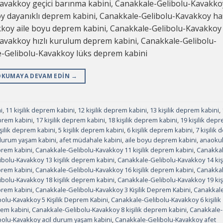
avakkoy geçici barınma kabini, Canakkale-Gelibolu-Kavakko
 dayanıklı deprem kabini, Canakkale-Gelibolu-Kavakkoy haf
kkoy aile boyu deprem kabini, Canakkale-Gelibolu-Kavakkoy
avakkoy hızlı kurulum deprem kabini, Canakkale-Gelibolu-
-Gelibolu-Kavakkoy lüks deprem kabini
OKUMAYA DEVAM EDIN
→
i
,
11 kişilik deprem kabini
,
12 kişilik deprem kabini
,
13 kişilik deprem kabini
,
eprem kabini
,
17 kişilik deprem kabini
,
18 kişilik deprem kabini
,
19 kişilik dep
işilik deprem kabini
,
5 kişilik deprem kabini
,
6 kişilik deprem kabini
,
7 kişilik
 durum yaşam kabini
,
afet müdahale kabini
,
aile boyu deprem kabini
,
anaokul
prem kabini
,
Canakkale-Gelibolu-Kavakkoy 11 kişilik deprem kabini
,
Canakkal
bolu-Kavakkoy 13 kişilik deprem kabini
,
Canakkale-Gelibolu-Kavakkoy 14 kişi
prem kabini
,
Canakkale-Gelibolu-Kavakkoy 16 kişilik deprem kabini
,
Canakkal
bolu-Kavakkoy 18 kişilik deprem kabini
,
Canakkale-Gelibolu-Kavakkoy 19 kişi
prem kabini
,
Canakkale-Gelibolu-Kavakkoy 3 Kişilik Deprem Kabini
,
Canakkal
olu-Kavakkoy 5 Kişilik Deprem Kabini
,
Canakkale-Gelibolu-Kavakkoy 6 kişilik
rem kabini
,
Canakkale-Gelibolu-Kavakkoy 8 kişilik deprem kabini
,
Canakkale-
olu-Kavakkoy acil durum yaşam kabini
,
Canakkale-Gelibolu-Kavakkoy afet