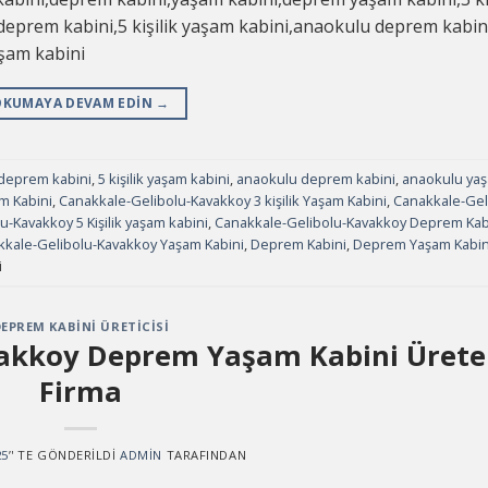
k deprem kabini,5 kişilik yaşam kabini,anaokulu deprem kabin
şam kabini
OKUMAYA DEVAM EDIN
→
k deprem kabini
,
5 kişilik yaşam kabini
,
anaokulu deprem kabini
,
anaokulu ya
m Kabini
,
Canakkale-Gelibolu-Kavakkoy 3 kişilik Yaşam Kabini
,
Canakkale-Gel
-Kavakkoy 5 Kişilik yaşam kabini
,
Canakkale-Gelibolu-Kavakkoy Deprem Kab
kale-Gelibolu-Kavakkoy Yaşam Kabini
,
Deprem Kabini
,
Deprem Yaşam Kabin
i
EPREM KABINI ÜRETICISI
vakkoy Deprem Yaşam Kabini Üret
Firma
25
’' TE GÖNDERILDI
ADMIN
TARAFINDAN