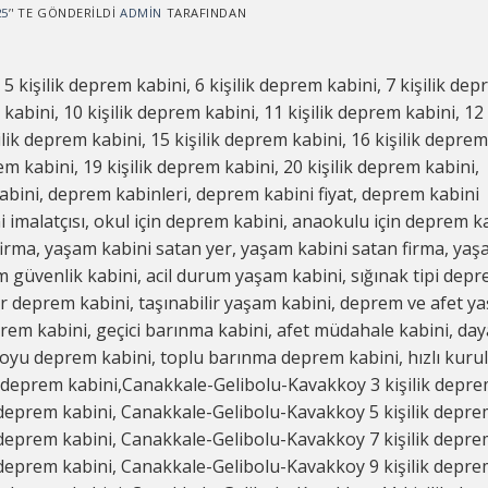
25
’' TE GÖNDERILDI
ADMIN
TARAFINDAN
 5 kişilik deprem kabini, 6 kişilik deprem kabini, 7 kişilik de
 kabini, 10 kişilik deprem kabini, 11 kişilik deprem kabini, 12 
ilik deprem kabini, 15 kişilik deprem kabini, 16 kişilik deprem
rem kabini, 19 kişilik deprem kabini, 20 kişilik deprem kabini,
bini, deprem kabinleri, deprem kabini fiyat, deprem kabini
ni imalatçısı, okul için deprem kabini, anaokulu için deprem ka
irma, yaşam kabini satan yer, yaşam kabini satan firma, ya
em güvenlik kabini, acil durum yaşam kabini, sığınak tipi dep
ir deprem kabini, taşınabilir yaşam kabini, deprem ve afet y
em kabini, geçici barınma kabini, afet müdahale kabini, day
 boyu deprem kabini, toplu barınma deprem kabini, hızlı kur
 deprem kabini,Canakkale-Gelibolu-Kavakkoy 3 kişilik depr
 deprem kabini, Canakkale-Gelibolu-Kavakkoy 5 kişilik depr
 deprem kabini, Canakkale-Gelibolu-Kavakkoy 7 kişilik depr
 deprem kabini, Canakkale-Gelibolu-Kavakkoy 9 kişilik depr