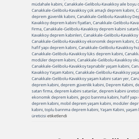
müdahale kabini
,
Canakkale-Gelibolu-Kavakkoy aile boyu 
Canakkale-Gelibolu-Kavakkoy çok amaçlı deprem kabini
,
C
deprem güvenlik kabini
,
Canakkale-Gelibolu-Kavakkoy De
Kavakkoy deprem kabini fiyatları
,
Canakkale-Gelibolu-Kava
Firma
,
Canakkale-Gelibolu-Kavakkoy deprem kabini satanl
Kavakkoy deprem kabinleri
,
Canakkale-Gelibolu-Kavakkoy 
Canakkale-Gelibolu-Kavakkoy ekonomik deprem kabini
,
C
hafif yapı deprem kabini
,
Canakkale-Gelibolu-Kavakkoy hı
Canakkale-Gelibolu-Kavakkoy lüks deprem kabini
,
Canakka
modüler deprem kabini
,
Canakkale-Gelibolu-Kavakkoy oku
Canakkale-Gelibolu-Kavakkoy taşınabilir yaşam kabini
,
Can
Kavakkoy Yaşam Kabini
,
Canakkale-Gelibolu-Kavakkoy yaşam
Canakkale-Gelibolu-Kavakkoy yaşam kabini satan yer
,
Cana
deprem kabini
,
deprem güvenlik kabini
,
Deprem Kabini
,
de
satan firma
,
deprem kabini satanlar
,
deprem kabini üretici
ekonomik deprem kabini
,
geçici barınma kabini
,
hafif yap
deprem kabini
,
mobil deprem yaşam kabini
,
modüler depr
kabini
,
toplu barınma deprem kabini
,
Yaşam Kabini
,
yaşam k
üreticisi
etiketlendi