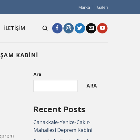
Marka
Galeri
İLETIŞIM
ŞAM KABINI
Ara
ARA
Recent Posts
Canakkale-Yenice-Cakir-
Mahallesi Deprem Kabini
deprem