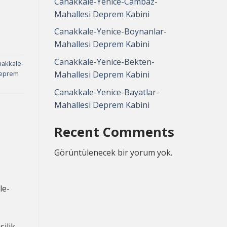
Canakkale-Yenice-Cambaz-
Mahallesi Deprem Kabini
Canakkale-Yenice-Boynanlar-
Mahallesi Deprem Kabini
Canakkale-Yenice-Bekten-
akkale-
Mahallesi Deprem Kabini
Deprem
Canakkale-Yenice-Bayatlar-
Mahallesi Deprem Kabini
Recent Comments
Görüntülenecek bir yorum yok.
le-
ilik