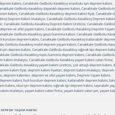
deprem kabini
,
Canakkale-Gelibolu-Kavakkoy anaokulu için deprem kabini
,
anakkale-Gelibolu-Kavakkoy dayanıklı deprem kabini
,
Canakkale-Gelibolu-K
prem Kabini
,
Canakkale-Gelibolu-Kavakkoy deprem kabini fiyat
,
Canakkale-G
kkoy Deprem Kabini İmalatçısı
,
Canakkale-Gelibolu-Kavakkoy Deprem Kabini
ar
,
Canakkale-Gelibolu-Kavakkoy Deprem Kabini Üreticisi
,
Canakkale-Gelibol
deprem ve afet yaşam kabini
,
Canakkale-Gelibolu-Kavakkoy Deprem Yaşam 
anakkale-Gelibolu-Kavakkoy geçici barınma kabini
,
Canakkale-Gelibolu-Kava
zlı kurulum deprem kabini
,
Canakkale-Gelibolu-Kavakkoy katlanabilir deprem
le-Gelibolu-Kavakkoy mobil deprem yaşam kabini
,
Canakkale-Gelibolu-Kav
l için deprem kabini
,
Canakkale-Gelibolu-Kavakkoy sığınak tipi deprem kabi
akkale-Gelibolu-Kavakkoy toplu barınma deprem kabini
,
Canakkale-Gelibolu
 kabini imalatçısı
,
Canakkale-Gelibolu-Kavakkoy yaşam kabini satan firma
,
kkale-Gelibolu-Kavakkoy yaşam kabini üreticisi
,
çok amaçlı deprem kabini
,
d
prem kabini fiyat
,
deprem kabini fiyatları
,
deprem kabini imalatçısı
,
deprem 
si
,
deprem kabinleri
,
deprem ve afet yaşam kabini
,
Deprem Yaşam Kabini
,
ı deprem kabini
,
hızlı kurulum deprem kabini
,
katlanabilir deprem kabini
,
lük
em kabini
,
okul için deprem kabini
,
sığınak tipi deprem kabini
,
taşınabilir ya
abini imalatçısı
,
yaşam kabini satan firma
,
yaşam kabini satan yer
,
yaşam kab
DEPREM YAŞAM KABINI