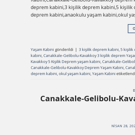
deprem kabini,3 kişilik deprem kabini,5 kişili
deprem kabini,anaokulu yaşam kabini,okul ya
Yaşam Kabini
gönderildi
|
3 kişilik deprem kabini
,
5 kişili
kabini
,
Canakkale-Gelibolu-Kavakkoy 3 kişilik deprem Yaşa
Kavakkoy 5 Kişilik Deprem yaşam kabini
,
Canakkale-Gelibolu
Canakkale-Gelibolu-Kavakkoy Deprem Yaşam Kabini
,
Canak
deprem kabini
,
okul yaşam kabini
,
Yaşam Kabini
etiketlend
D
Canakkale-Gelibolu-Ka
NISAN 28, 20