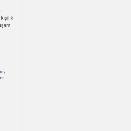
m
kişilik
yaşam
koy
rem