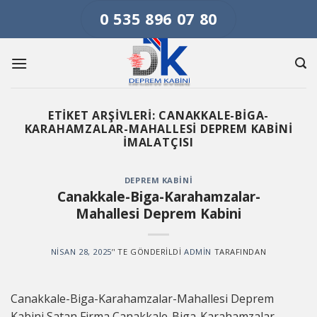
Skip
0 535 896 07 80
to
content
ETIKET ARŞIVLERI:
CANAKKALE-BIGA-
KARAHAMZALAR-MAHALLESI DEPREM KABINI
İMALATÇISI
DEPREM KABINI
Canakkale-Biga-Karahamzalar-
Mahallesi Deprem Kabini
NISAN 28, 2025
’' TE GÖNDERILDI
ADMIN
TARAFINDAN
Canakkale-Biga-Karahamzalar-Mahallesi Deprem
Kabini Satan Firma,Canakkale-Biga-Karahamzalar-